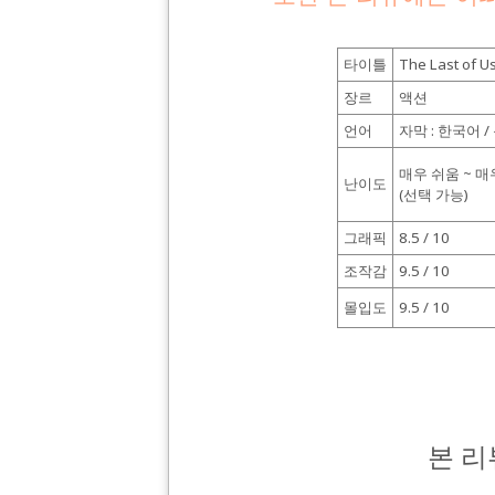
타이틀
The Last of U
장르
액션
언어
자막 : 한국어 /
매우 쉬움 ~ 
난이도
(선택 가능)
그래픽
8.5 / 10
조작감
9.5 / 10
몰입도
9.5 / 10
본 리