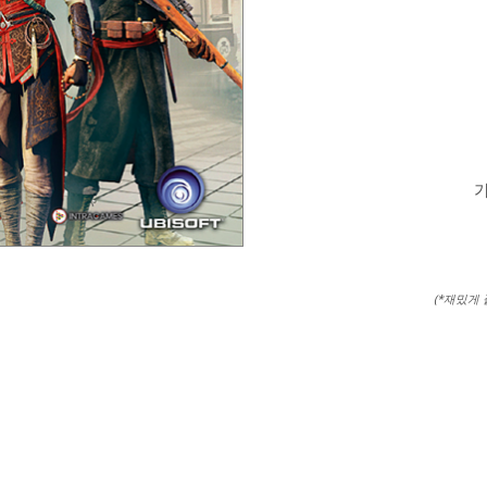
가
(*재밌게