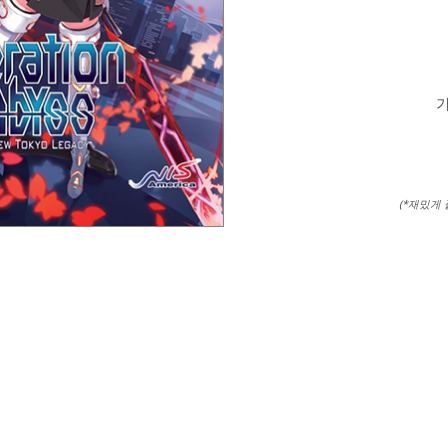
가
(*재밌게