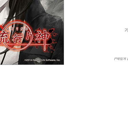
가
(*재밌게