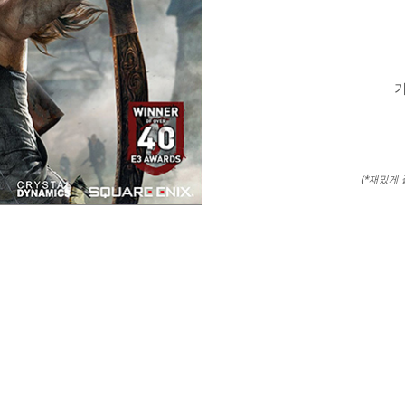
가
(*재밌게